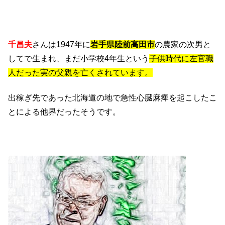
千昌夫
さんは1947年に
岩手県陸前高田市
の農家の次男と
してで生まれ、まだ小学校4年生という
子供時代に左官職
人だった実の父親を亡くされています。
出稼ぎ先であった北海道の地で急性心臓麻痺を起こしたこ
とによる他界だったそうです。