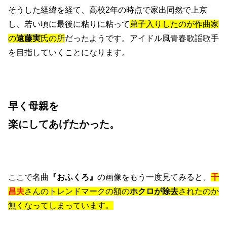
そうした経緯を経て、高校2年の時点で家出同然で上京
し、若い頃に最後に粘りに粘って
弟子入りしたのが作曲家
の
遠藤実
氏の所
だったようです。アイドル風青春歌謡歌手
を目指していくことになります。
早く母親を
楽にしてあげたかった。
ここで名曲
『おふくろ』
の画像をもう一度見てみると、
千
昌夫
さんのトレンドマークの額の
ホクロが除去
されたのか
無くなってしまっています。