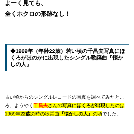
よーく見ても、
全くホクロの形跡なし！
◆1969年（年齢22歳）若い頃の千昌夫写真にほ
くろがほのかに出現したシングル歌謡曲『懐か
しの人』
古い頃からのシングルレコードの写真を調べてみたとこ
ろ、ようやく
千昌夫
さんの写真に
ほくろが出現
したのは
1969年
22歳
の時の歌謡曲
『懐かしの人』
の頃
でした。