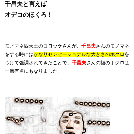
千昌夫と言えば
オデコのほくろ！
モノマネ四天王の
コロッケ
さんが、
千昌夫
さんのモノマネ
をする時には
かなりセンセーショナルな大きさのホクロ
を
つけて強調されてきたことで、
千昌夫
さんの額のホクロは
一層有名にもなりました。