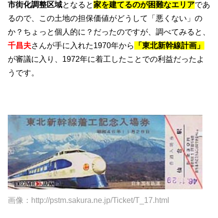
市街化調整区域
となると
家を建てるのが困難なエリア
であ
るので、この土地の担保価値がどうして「悪くない」の
か？ちょっと個人的に？だったのですが、調べてみると、
千昌夫
さんが手に入れた1970年から
「東北新幹線計画」
が審議に入り、1972年に着工したことでの利益だったよ
うです。
画像：http://pstm.sakura.ne.jp/Ticket/T_17.html