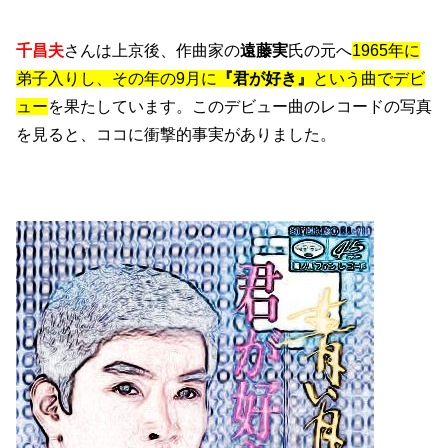
千昌夫
さんは上京後、作曲家の
遠藤実
氏の元へ
1965年に
弟子入りし、その年の9月に
『君が好き』
という曲でデビ
ュー
を果たしています。このデビュー曲のレコードの写真
を見ると、ココに衝撃的事実がありました。