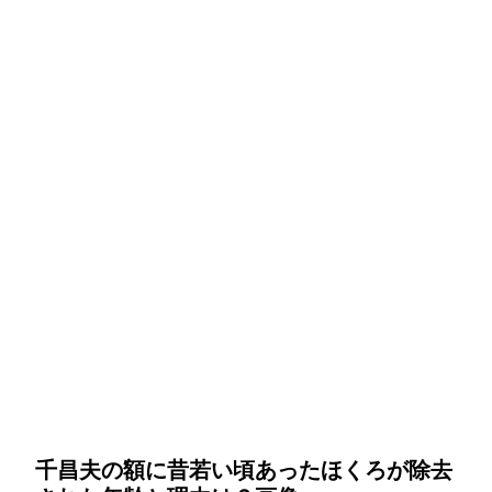
千昌夫の額に昔若い頃あったほくろが除去