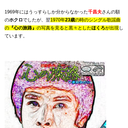
1969年にはうっすらしか分からなかった
千昌夫
さんの額
の
ホクロ
でしたが、翌
1970年
23歳
の時のシングル歌謡曲
の
『心の旅路』
の写真を見ると黒々とした
ほくろ
が出現
し
ています。