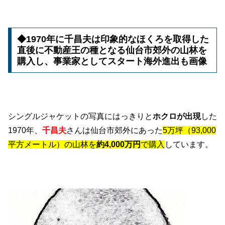
◆1970年に千昌夫は印象的なほくろを取得した
直後に不動産王の種となる仙台市郊外の山林を
購入し、事業家としてスタート海外進出も画像
シングルジャケットの写真にはっきりと
ホクロが出現
した
1970年、
千昌夫
さんは仙台市郊外にあった
5万坪（93,000
平方メートル）の山林を
約4,000万円
で購入
しています。