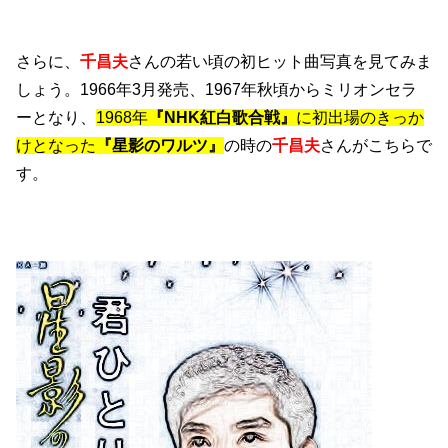
さらに、
千昌夫
さんの若い頃の初ヒット曲写真を見てみま
しょう。1966年3月発売、1967年秋頃からミリオンセラ
ーとなり、
1968年
『NHK紅白歌合戦』
に初出場のきっか
けとなった
『星影のワルツ』
の時の
千昌夫
さんがこちらで
す。