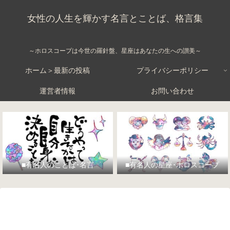
女性の人生を輝かす名言とことば、格言集
～ホロスコープは今世の羅針盤、星座はあなたの生への讃美～
ホーム＞最新の投稿
プライバシーポリシー
運営者情報
お問い合わせ
■有名人のことば･名言
■有名人の星座･ホロスコープ