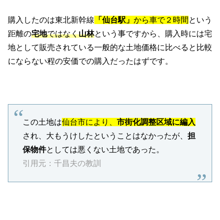
購入したのは東北新幹線
「仙台駅」
から車で２時間
という
距離の
宅地
ではなく
山林
という事ですから、購入時には宅
地として販売されている一般的な土地価格に比べると比較
にならない程の安価での購入だったはずです。
この土地は
仙台市により、
市街化調整区域に編入
され、大もうけしたということはなかったが、
担
保物件
としては悪くない土地であった。
引用元：千昌夫の教訓