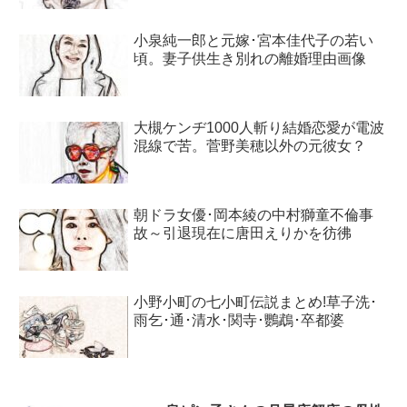
小泉純一郎と元嫁･宮本佳代子の若い
頃。妻子供生き別れの離婚理由画像
大槻ケンヂ1000人斬り結婚恋愛が電波
混線で苦。菅野美穂以外の元彼女？
朝ドラ女優･岡本綾の中村獅童不倫事
故～引退現在に唐田えりかを彷彿
小野小町の七小町伝説まとめ!草子洗･
雨乞･通･清水･関寺･鸚鵡･卒都婆