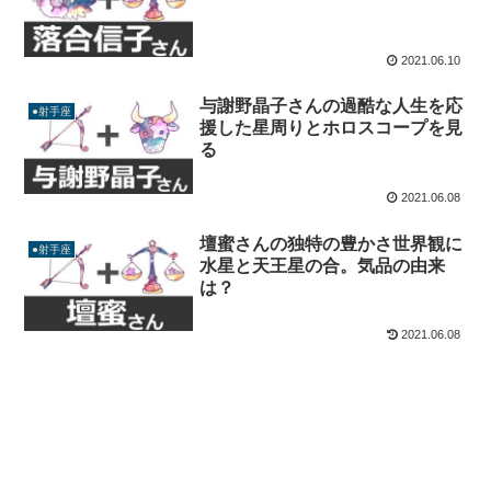
2021.06.10
与謝野晶子さんの過酷な人生を応
●射手座
援した星周りとホロスコープを見
る
2021.06.08
壇蜜さんの独特の豊かさ世界観に
●射手座
水星と天王星の合。気品の由来
は？
2021.06.08