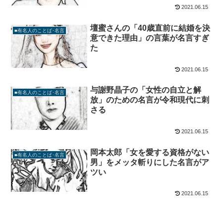
2021.06.15
壇蜜さんの「40歳直前に結婚を決
■有名人のことば･名言
意できた理由」の言葉が名言すぎ
た
2021.06.15
与謝野晶子の「女性の自立と解
■有名人のことば･名言
放」のための名言が令和現代に刺
さる
2021.06.15
岡本太郎「女を愛する資格がない
■有名人のことば･名言
男」をメッタ斬りにした名言がア
ツい
2021.06.15