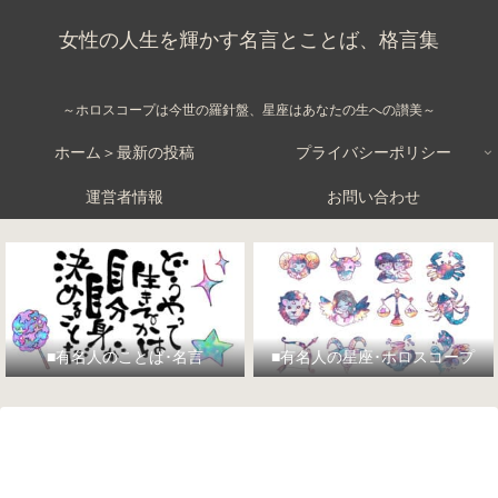
女性の人生を輝かす名言とことば、格言集
～ホロスコープは今世の羅針盤、星座はあなたの生への讃美～
ホーム＞最新の投稿
プライバシーポリシー
運営者情報
お問い合わせ
■有名人のことば･名言
■有名人の星座･ホロスコープ