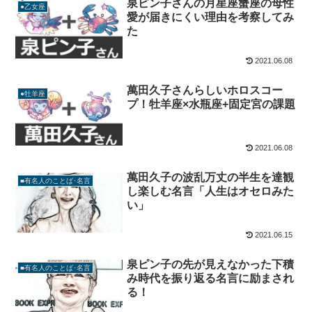
泉ピン子さんの月星座蟹座の母性
●乙女座
愛が届きにくい理由を考察してみ
た
2021.06.08
萬田久子さんらしいホロスコー
●牡羊座
プ！牡羊座×水瓶座+固定宮の課題
2021.06.08
萬田久子の波乱万丈の半生を達観
■有名人のことば･名言
し楽しむ名言「人生はオセロみた
い」
2021.06.15
泉ピン子の先が見えなかった下積
■有名人のことば･名言
み時代を振り返る名言に励まされ
る！